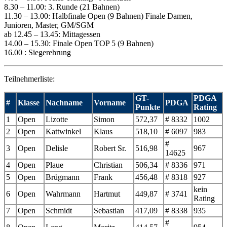
8.30 – 11.00: 3. Runde (21 Bahnen)
11.30 – 13.00: Halbfinale Open (9 Bahnen) Finale Damen,
Junioren, Master, GM/SGM
ab 12.45 – 13.45: Mittagessen
14.00 – 15.30: Finale Open TOP 5 (9 Bahnen)
16.00 : Siegerehrung
Teilnehmerliste:
GT-
PDGA
#
Klasse
Nachname
Vorname
PDGA
Punkte
Rating
1
Open
Lizotte
Simon
572,37
# 8332
1002
2
Open
Kattwinkel
Klaus
518,10
# 6097
983
#
3
Open
Delisle
Robert Sr.
516,98
967
14625
4
Open
Plaue
Christian
506,34
# 8336
971
5
Open
Brügmann
Frank
456,48
# 8318
927
kein
6
Open
Wahrmann
Hartmut
449,87
# 3741
Rating
7
Open
Schmidt
Sebastian
417,09
# 8338
935
#