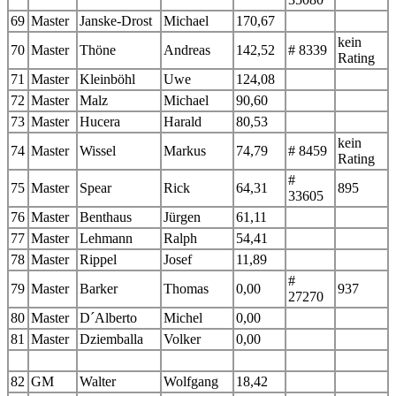
69
Master
Janske-Drost
Michael
170,67
kein
70
Master
Thöne
Andreas
142,52
# 8339
Rating
71
Master
Kleinböhl
Uwe
124,08
72
Master
Malz
Michael
90,60
73
Master
Hucera
Harald
80,53
kein
74
Master
Wissel
Markus
74,79
# 8459
Rating
#
75
Master
Spear
Rick
64,31
895
33605
76
Master
Benthaus
Jürgen
61,11
77
Master
Lehmann
Ralph
54,41
78
Master
Rippel
Josef
11,89
#
79
Master
Barker
Thomas
0,00
937
27270
80
Master
D´Alberto
Michel
0,00
81
Master
Dziemballa
Volker
0,00
82
GM
Walter
Wolfgang
18,42