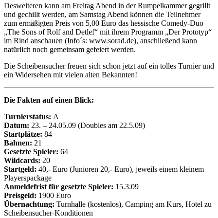
Desweiteren kann am Freitag Abend in der Rumpelkammer gegrillt
und gechillt werden, am Samstag Abend können die Teilnehmer
zum ermäßigten Preis von 5,00 Euro das hessische Comedy-Duo
„The Sons of Rolf and Detlef“ mit ihrem Programm „Der Prototyp“
im Rind anschauen (Info´s: www.sorad.de), anschließend kann
natürlich noch gemeinsam gefeiert werden.
Die Scheibensucher freuen sich schon jetzt auf ein tolles Turnier und
ein Widersehen mit vielen alten Bekannten!
Die Fakten auf einen Blick:
Turnierstatus:
A
Datum:
23. – 24.05.09 (Doubles am 22.5.09)
Startplätze:
84
Bahnen:
21
Gesetzte Spieler:
64
Wildcards:
20
Startgeld:
40,- Euro (Junioren 20,- Euro), jeweils einem kleinem
Playerspackage
Anmeldefrist für gesetzte Spieler:
15.3.09
Preisgeld:
1900 Euro
Übernachtung:
Turnhalle (kostenlos), Camping am Kurs, Hotel zu
Scheibensucher-Konditionen