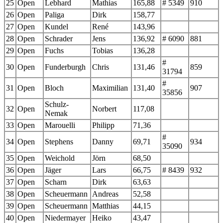
25
Open
Lebhard
Mathias
165,88
# 5349
910
26
Open
Paliga
Dirk
158,77
27
Open
Kundel
René
143,96
28
Open
Schrader
Jens
136,92
# 6090
881
29
Open
Fuchs
Tobias
136,28
#
30
Open
Funderburgh
Chris
131,46
859
31794
#
31
Open
Bloch
Maximilian
131,40
907
35856
Schulz-
32
Open
Norbert
117,08
Nemak
33
Open
Marouelli
Philipp
71,36
#
34
Open
Stephens
Danny
69,71
934
35090
35
Open
Weichold
Jörn
68,50
36
Open
Jäger
Lars
66,75
# 8439
932
37
Open
Scharn
Dirk
63,63
38
Open
Scheuermann
Andreas
52,58
39
Open
Scheuermann
Matthias
44,15
40
Open
Niedermayer
Heiko
43,47