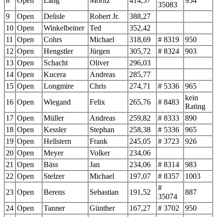
8
Open
Lang
Moritz
414,57
954
35083
9
Open
Delisle
Robert Jr.
388,27
10
Open
Winkelbeiner
Ted
352,42
11
Open
Cohrs
Michael
318,69
# 8319
950
12
Open
Hengstler
Jürgen
305,72
# 8324
903
13
Open
Schacht
Oliver
296,03
14
Open
Kucera
Andreas
285,77
15
Open
Longmire
Chris
274,71
# 5336
965
kein
16
Open
Wiegand
Felix
265,76
# 8483
Rating
17
Open
Müller
Andreas
259,82
# 8333
890
18
Open
Kessler
Stephan
258,38
# 5336
965
19
Open
Hellstern
Frank
245,05
# 3723
926
20
Open
Meyer
Volker
234,06
21
Open
Bäss
Jan
234,06
# 8314
983
22
Open
Stelzer
Michael
197,07
# 8357
1003
#
23
Open
Berens
Sebastian
191,52
887
35074
24
Open
Tanner
Günther
167,27
# 3702
950