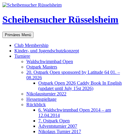
Scheibensucher Rüsselsheim
Suchen
Zum
Primäres Menü
Inhalt
springen
Club Membership
Kinder- und Jugendschutzkonzept
Turniere
Waldschwimmbad Open
Ostpark Masters
20. Ostpark Open sponsored by Latitude 64 01. –
08.2026
Ostpark Open 2026 Caddy Book In English
(updatet until July 15st 2026)
Nikolausturnier 2022
Hessenspieltage
Rückblick
6. Waldschwimmbad Open 2014 – am
12.04.2014
7. Ostpark Open
Adventsturnier 2007
Nikolaus Turnier 2017