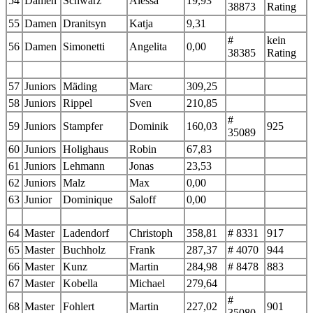
54
Damen
Schwarz
Alessa
19,93
38873
Rating
55
Damen
Dranitsyn
Katja
9,31
#
kein
56
Damen
Simonetti
Angelita
0,00
38385
Rating
57
Juniors
Mäding
Marc
309,25
58
Juniors
Rippel
Sven
210,85
#
59
Juniors
Stampfer
Dominik
160,03
925
35089
60
Juniors
Holighaus
Robin
67,83
61
Juniors
Lehmann
Jonas
23,53
62
Juniors
Malz
Max
0,00
63
Junior
Dominique
Saloff
0,00
64
Master
Ladendorf
Christoph
358,81
# 8331
917
65
Master
Buchholz
Frank
287,37
# 4070
944
66
Master
Kunz
Martin
284,98
# 8478
883
67
Master
Kobella
Michael
279,64
#
68
Master
Fohlert
Martin
227,02
901
35080