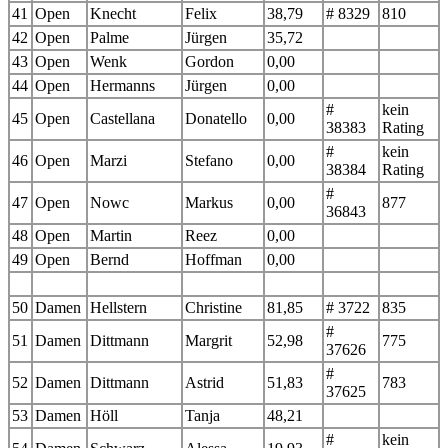
41
Open
Knecht
Felix
38,79
# 8329
810
42
Open
Palme
Jürgen
35,72
43
Open
Wenk
Gordon
0,00
44
Open
Hermanns
Jürgen
0,00
#
kein
45
Open
Castellana
Donatello
0,00
38383
Rating
#
kein
46
Open
Marzi
Stefano
0,00
38384
Rating
#
47
Open
Nowc
Markus
0,00
877
36843
48
Open
Martin
Reez
0,00
49
Open
Bernd
Hoffman
0,00
50
Damen
Hellstern
Christine
81,85
# 3722
835
#
51
Damen
Dittmann
Margrit
52,98
775
37626
#
52
Damen
Dittmann
Astrid
51,83
783
37625
53
Damen
Höll
Tanja
48,21
#
kein