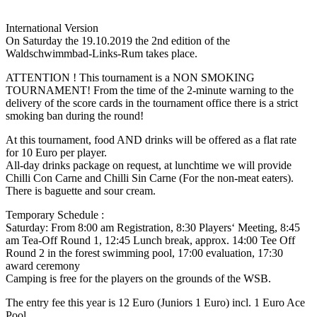
International Version
On Saturday the 19.10.2019 the 2nd edition of the
Waldschwimmbad-Links-Rum takes place.
ATTENTION ! This tournament is a NON SMOKING
TOURNAMENT! From the time of the 2-minute warning to the
delivery of the score cards in the tournament office there is a strict
smoking ban during the round!
At this tournament, food AND drinks will be offered as a flat rate
for 10 Euro per player.
All-day drinks package on request, at lunchtime we will provide
Chilli Con Carne and Chilli Sin Carne (For the non-meat eaters).
There is baguette and sour cream.
Temporary Schedule :
Saturday: From 8:00 am Registration, 8:30 Players‘ Meeting, 8:45
am Tea-Off Round 1, 12:45 Lunch break, approx. 14:00 Tee Off
Round 2 in the forest swimming pool, 17:00 evaluation, 17:30
award ceremony
Camping is free for the players on the grounds of the WSB.
The entry fee this year is 12 Euro (Juniors 1 Euro) incl. 1 Euro Ace
Pool.