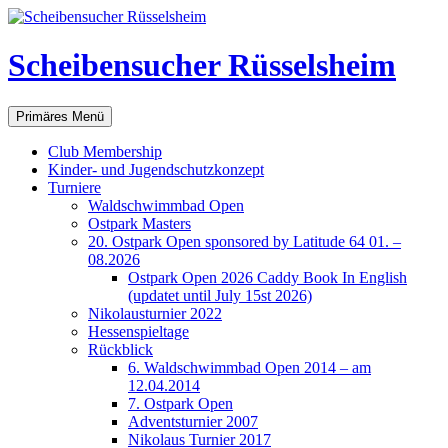
Scheibensucher Rüsselsheim
Suchen
Zum
Primäres Menü
Inhalt
springen
Club Membership
Kinder- und Jugendschutzkonzept
Turniere
Waldschwimmbad Open
Ostpark Masters
20. Ostpark Open sponsored by Latitude 64 01. –
08.2026
Ostpark Open 2026 Caddy Book In English
(updatet until July 15st 2026)
Nikolausturnier 2022
Hessenspieltage
Rückblick
6. Waldschwimmbad Open 2014 – am
12.04.2014
7. Ostpark Open
Adventsturnier 2007
Nikolaus Turnier 2017