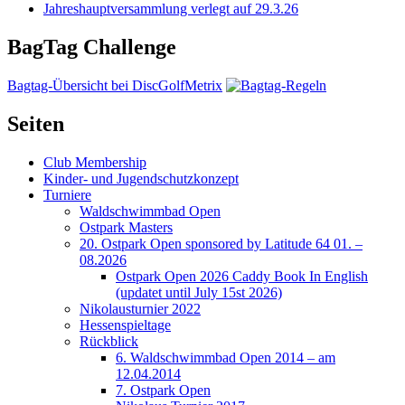
Jahreshauptversammlung verlegt auf 29.3.26
BagTag Challenge
Bagtag-Übersicht bei DiscGolfMetrix
Seiten
Club Membership
Kinder- und Jugendschutzkonzept
Turniere
Waldschwimmbad Open
Ostpark Masters
20. Ostpark Open sponsored by Latitude 64 01. –
08.2026
Ostpark Open 2026 Caddy Book In English
(updatet until July 15st 2026)
Nikolausturnier 2022
Hessenspieltage
Rückblick
6. Waldschwimmbad Open 2014 – am
12.04.2014
7. Ostpark Open