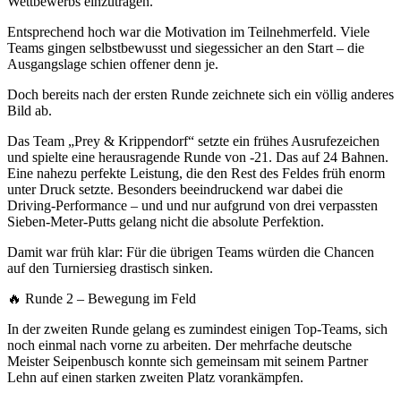
Wettbewerbs einzutragen.
Entsprechend hoch war die Motivation im Teilnehmerfeld. Viele
Teams gingen selbstbewusst und siegessicher an den Start – die
Ausgangslage schien offener denn je.
Doch bereits nach der ersten Runde zeichnete sich ein völlig anderes
Bild ab.
Das Team „Prey & Krippendorf“ setzte ein frühes Ausrufezeichen
und spielte eine herausragende Runde von -21. Das auf 24 Bahnen.
Eine nahezu perfekte Leistung, die den Rest des Feldes früh enorm
unter Druck setzte. Besonders beeindruckend war dabei die
Driving-Performance – und und nur aufgrund von drei verpassten
Sieben-Meter-Putts gelang nicht die absolute Perfektion.
Damit war früh klar: Für die übrigen Teams würden die Chancen
auf den Turniersieg drastisch sinken.
🔥 Runde 2 – Bewegung im Feld
In der zweiten Runde gelang es zumindest einigen Top-Teams, sich
noch einmal nach vorne zu arbeiten. Der mehrfache deutsche
Meister Seipenbusch konnte sich gemeinsam mit seinem Partner
Lehn auf einen starken zweiten Platz vorankämpfen.