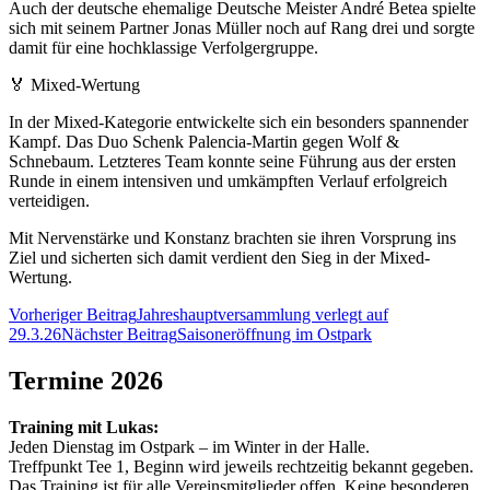
Auch der deutsche ehemalige Deutsche Meister André Betea spielte
sich mit seinem Partner Jonas Müller noch auf Rang drei und sorgte
damit für eine hochklassige Verfolgergruppe.
🏅 Mixed-Wertung
In der Mixed-Kategorie entwickelte sich ein besonders spannender
Kampf. Das Duo Schenk Palencia-Martin gegen Wolf &
Schnebaum. Letzteres Team konnte seine Führung aus der ersten
Runde in einem intensiven und umkämpften Verlauf erfolgreich
verteidigen.
Mit Nervenstärke und Konstanz brachten sie ihren Vorsprung ins
Ziel und sicherten sich damit verdient den Sieg in der Mixed-
Wertung.
Beitragsnavigation
Vorheriger Beitrag
Jahreshauptversammlung verlegt auf
29.3.26
Nächster Beitrag
Saisoneröffnung im Ostpark
Termine 2026
Training mit Lukas:
Jeden Dienstag im Ostpark – im Winter in der Halle.
Treffpunkt Tee 1, Beginn wird jeweils rechtzeitig bekannt gegeben.
Das Training ist für alle Vereinsmitglieder offen. Keine besonderen