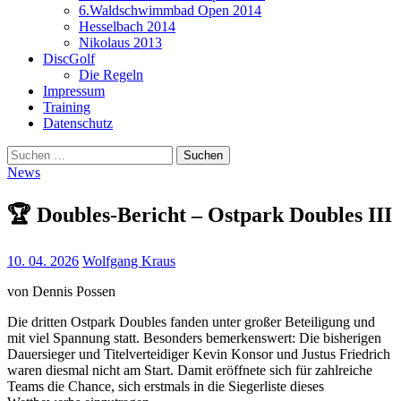
6.Waldschwimmbad Open 2014
Hesselbach 2014
Nikolaus 2013
DiscGolf
Die Regeln
Impressum
Training
Datenschutz
Suchen
nach:
News
🏆 Doubles-Bericht – Ostpark Doubles III
10. 04. 2026
Wolfgang Kraus
von Dennis Possen
Die dritten Ostpark Doubles fanden unter großer Beteiligung und
mit viel Spannung statt. Besonders bemerkenswert: Die bisherigen
Dauersieger und Titelverteidiger Kevin Konsor und Justus Friedrich
waren diesmal nicht am Start. Damit eröffnete sich für zahlreiche
Teams die Chance, sich erstmals in die Siegerliste dieses