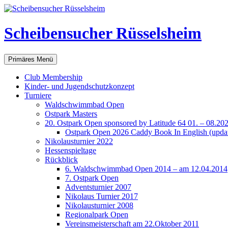
Scheibensucher Rüsselsheim
Suchen
Zum
Primäres Menü
Inhalt
springen
Club Membership
Kinder- und Jugendschutzkonzept
Turniere
Waldschwimmbad Open
Ostpark Masters
20. Ostpark Open sponsored by Latitude 64 01. – 08.20
Ostpark Open 2026 Caddy Book In English (update
Nikolausturnier 2022
Hessenspieltage
Rückblick
6. Waldschwimmbad Open 2014 – am 12.04.2014
7. Ostpark Open
Adventsturnier 2007
Nikolaus Turnier 2017
Nikolausturnier 2008
Regionalpark Open
Vereinsmeisterschaft am 22.Oktober 2011