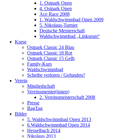
1. Ostpark Open
4. Ostpark Open
Ace Race 2008
1. Waldschwimmbad Open 2009
5. Nikolaus-Turnier
Deutsche Meisterschaft
Waldschwimmbad „Linksrum“
Kurse
Ostpark Classic 24 Blau
Ostpark Classic 18 Rot
Ostpark Classic 15 Gelb
Family-Kurs
Waldschwimmbad
Scheibe verloren / Gefunden?
Verein
Mitgliedschaft
Vereinsmeister(innen)
2. Vereinsmeisterschaft 2008
Presse
BagTag
Bilder
5. Waldschwimmbad Open 2013
6.Waldschwimmbad Open 2014
Hesselbach 2014
Nikolaus 2013