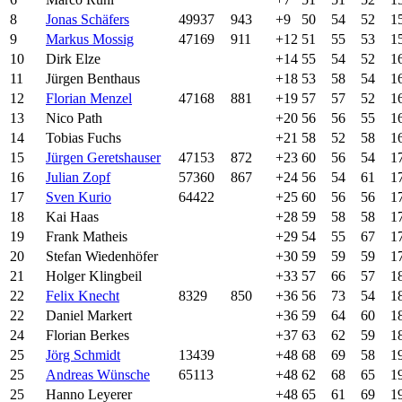
8
Jonas Schäfers
49937
943
+9
50
54
52
1
9
Markus Mossig
47169
911
+12
51
55
53
1
10
Dirk Elze
+14
55
54
52
1
11
Jürgen Benthaus
+18
53
58
54
1
12
Florian Menzel
47168
881
+19
57
57
52
1
13
Nico Path
+20
56
56
55
1
14
Tobias Fuchs
+21
58
52
58
1
15
Jürgen Geretshauser
47153
872
+23
60
56
54
1
16
Julian Zopf
57360
867
+24
56
54
61
1
17
Sven Kurio
64422
+25
60
56
56
1
18
Kai Haas
+28
59
58
58
1
19
Frank Matheis
+29
54
55
67
1
20
Stefan Wiedenhöfer
+30
59
59
59
1
21
Holger Klingbeil
+33
57
66
57
1
22
Felix Knecht
8329
850
+36
56
73
54
1
22
Daniel Markert
+36
59
64
60
1
24
Florian Berkes
+37
63
62
59
1
25
Jörg Schmidt
13439
+48
68
69
58
1
25
Andreas Wünsche
65113
+48
62
68
65
1
25
Hanno Leyerer
+48
65
61
69
1