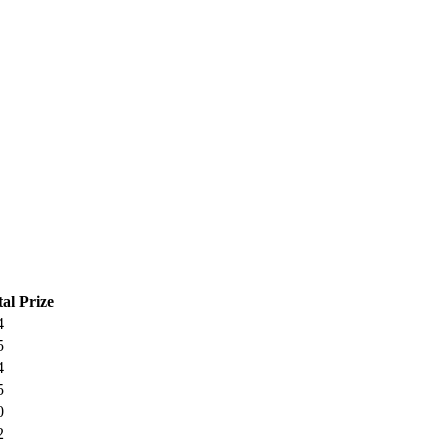
tal
Prize
4
5
4
5
0
2