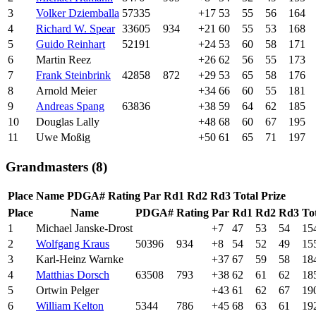
3
Volker Dziemballa
57335
+17
53
55
56
164
4
Richard W. Spear
33605
934
+21
60
55
53
168
5
Guido Reinhart
52191
+24
53
60
58
171
6
Martin Reez
+26
62
56
55
173
7
Frank Steinbrink
42858
872
+29
53
65
58
176
8
Arnold Meier
+34
66
60
55
181
9
Andreas Spang
63836
+38
59
64
62
185
10
Douglas Lally
+48
68
60
67
195
11
Uwe Moßig
+50
61
65
71
197
Grandmasters (8)
Place
Name
PDGA#
Rating
Par
Rd1
Rd2
Rd3
Total
Prize
Place
Name
PDGA#
Rating
Par
Rd1
Rd2
Rd3
To
1
Michael Janske-Drost
+7
47
53
54
15
2
Wolfgang Kraus
50396
934
+8
54
52
49
15
3
Karl-Heinz Warnke
+37
67
59
58
18
4
Matthias Dorsch
63508
793
+38
62
61
62
18
5
Ortwin Pelger
+43
61
62
67
19
6
William Kelton
5344
786
+45
68
63
61
19