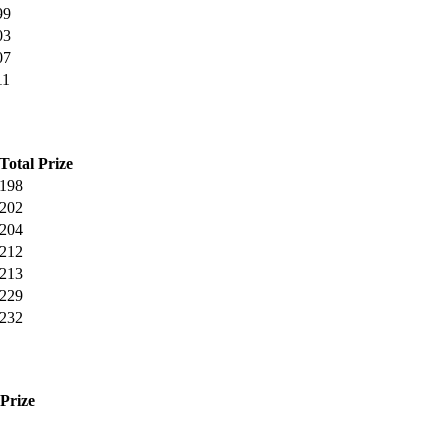
99
03
07
11
Total
Prize
198
202
204
212
213
229
232
Prize