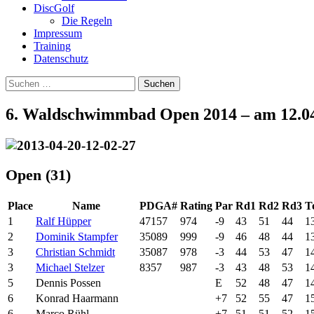
DiscGolf
Die Regeln
Impressum
Training
Datenschutz
Suchen
nach:
6. Waldschwimmbad Open 2014 – am 12.0
Open (31)
Place
Name
PDGA#
Rating
Par
Rd1
Rd2
Rd3
T
1
Ralf Hüpper
47157
974
-9
43
51
44
1
2
Dominik Stampfer
35089
999
-9
46
48
44
1
3
Christian Schmidt
35087
978
-3
44
53
47
1
3
Michael Stelzer
8357
987
-3
43
48
53
1
5
Dennis Possen
E
52
48
47
1
6
Konrad Haarmann
+7
52
55
47
1
6
Marco Rühl
+7
51
51
52
1