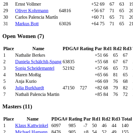
28
Ernst Vollmer
+52
69
67
63
1
29
Oliver Kohrmann
64816
+56
67
71
65
2
30
Carlos Palencia Martín
+60
71
65
71
2
31
Markus Bott
63026
+64
75
71
65
2
Open Women (7)
Place
Name
PDGA#
Rating
Par
Rd1
Rd2
Rd3
1
Nathalie Berkes
+51
66
65
67
2
Daniela Schälchli-Spang
63835
+55
68
67
67
3
Sonja Scheidemantel
52192
+57
66
65
73
4
Maren Moßig
+65
66
81
65
5
Anja Kurio
+66
69
76
68
6
Julia Burkhardt
47150
727
+82
68
79
82
7
Nathali Palencia Martin
+85
84
76
72
Masters (11)
Place
Name
PDGA#
Rating
Par
Rd1
Rd2
Rd3
Total
1
Klaus Kattwinkel
6097
985
-7
50
46
44
140
2
Michael Hamann
8476
905
+8
54
52
49
155