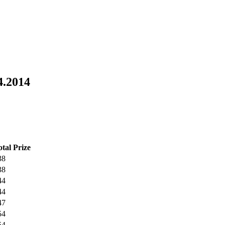
4.2014
otal
Prize
38
38
44
44
47
54
54