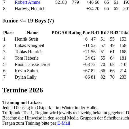
7
Robert Amme
52183
779
+46
66
66
61
19
8
Hartwig Henrich
+54
70
66
65
20
Junior <= 19 Boys (7)
Place
Name
PDGA#
Rating
Par
Rd1
Rd2
Rd3
Tota
1
Henrik Streit
+6
47
51
55
153
2
Lukas Klingbeil
+11
52
57
49
158
3
Tobias Henrich
+21
56
51
61
168
4
Tom Häberle
+34
62
55
64
181
5
Raoul Janske-Drost
+63
72
70
68
210
6
Kevin Suhm
+67
82
66
66
214
7
Dylan Lally
+86
81
82
70
233
Termine 2026
Training mit Lukas:
Jeden Dienstag im Ostpark – im Winter in der Halle.
Treffpunkt Tee 1, Beginn wird jeweils rechtzeitig bekannt gegeben. Das
Beachte die Hinweise in den social Media Gruppen der Scheibensuche
Fragen zum Training bitte per
E-Mail