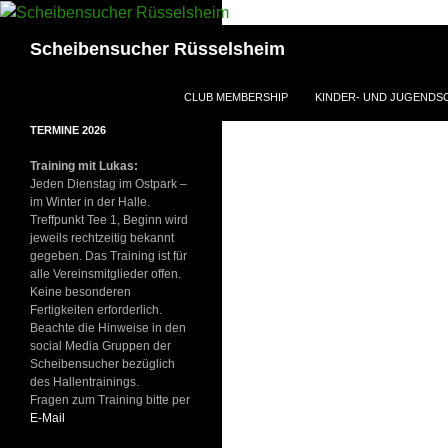
Suchen
Scheibensucher Rüsselsheim
ZUM INHALT SPRINGEN
CLUB MEMBERSHIP
KINDER- UND JUGEND
TERMINE 2026
Training mit Lukas:
Jeden Dienstag im Ostpark –
im Winter in der Halle.
Treffpunkt Tee 1, Beginn wird
jeweils rechtzeitig bekannt
gegeben. Das Training ist für
alle Vereinsmitglieder offen.
Keine besonderen
Fertigkeiten erforderlich.
Beachte die Hinweise in den
social Media Gruppen der
Scheibensucher bezüglich
des Hallentrainings.
Fragen zum Training bitte per
E-Mail