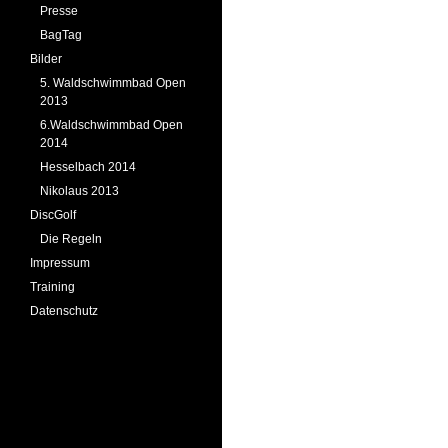
Presse
BagTag
Bilder
5. Waldschwimmbad Open
2013
6.Waldschwimmbad Open
2014
Hesselbach 2014
Nikolaus 2013
DiscGolf
Die Regeln
Impressum
Training
Datenschutz