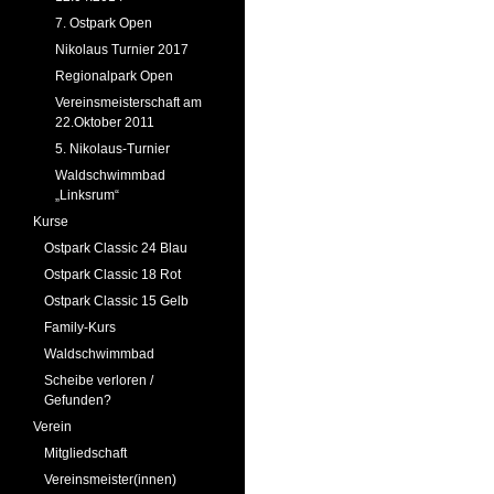
7. Ostpark Open
Nikolaus Turnier 2017
Regionalpark Open
Vereinsmeisterschaft am
22.Oktober 2011
5. Nikolaus-Turnier
Waldschwimmbad
„Linksrum“
Kurse
Ostpark Classic 24 Blau
Ostpark Classic 18 Rot
Ostpark Classic 15 Gelb
Family-Kurs
Waldschwimmbad
Scheibe verloren /
Gefunden?
Verein
Mitgliedschaft
Vereinsmeister(innen)