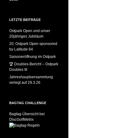
LETZTE BEITRÄGE
Ostpark Open und unser
20jähriges Jubiläum
20. Ostpark Open sponsored
by Latitude 64
Saisoneröffnung im Ostpark
🏆 Doubles-Bericht – Ostpark
Doubles III
Jahreshauptversammlung
verlegt auf 29.3.26
BAGTAG CHALLENGE
Bagtag-Übersicht bei
DiscGolfMetrix