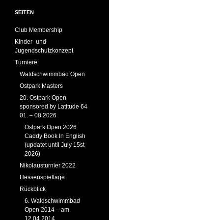
SEITEN
Club Membership
Kinder- und
Jugendschutzkonzept
Turniere
Waldschwimmbad Open
Ostpark Masters
20. Ostpark Open
sponsored by Latitude 64
01. – 08.2026
Ostpark Open 2026
Caddy Book In English
(updatet until July 15st
2026)
Nikolausturnier 2022
Hessenspieltage
Rückblick
6. Waldschwimmbad
Open 2014 – am
12.04.2014