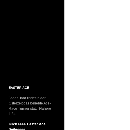
EASTER ACE
Jedes Jahr findet in der
Osterzeit das beliebte Ace-
Race Turnier statt. Nähere
Infos:
Klick >>>> Easter Ace
Seite<<<<