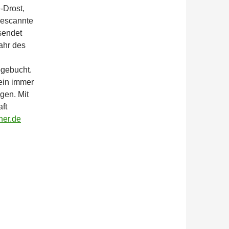
-Drost,
 gescannte
endet
ahr des
bgebucht.
ein immer
gen. Mit
ft
her.de