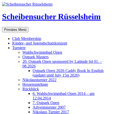
Scheibensucher Rüsselsheim
Suchen
Zum
Primäres Menü
Inhalt
springen
Club Membership
Kinder- und Jugendschutzkonzept
Turniere
Waldschwimmbad Open
Ostpark Masters
20. Ostpark Open sponsored by Latitude 64 01. –
08.2026
Ostpark Open 2026 Caddy Book In English
(updatet until July 15st 2026)
Nikolausturnier 2022
Hessenspieltage
Rückblick
6. Waldschwimmbad Open 2014 – am
12.04.2014
7. Ostpark Open
Adventsturnier 2007
Nikolaus Turnier 2017