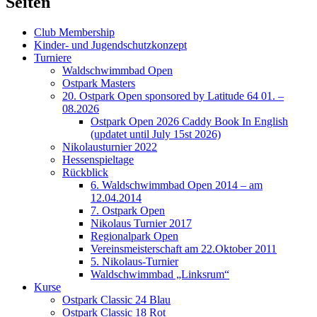
Seiten
Club Membership
Kinder- und Jugendschutzkonzept
Turniere
Waldschwimmbad Open
Ostpark Masters
20. Ostpark Open sponsored by Latitude 64 01. –
08.2026
Ostpark Open 2026 Caddy Book In English
(updatet until July 15st 2026)
Nikolausturnier 2022
Hessenspieltage
Rückblick
6. Waldschwimmbad Open 2014 – am
12.04.2014
7. Ostpark Open
Nikolaus Turnier 2017
Regionalpark Open
Vereinsmeisterschaft am 22.Oktober 2011
5. Nikolaus-Turnier
Waldschwimmbad „Linksrum“
Kurse
Ostpark Classic 24 Blau
Ostpark Classic 18 Rot