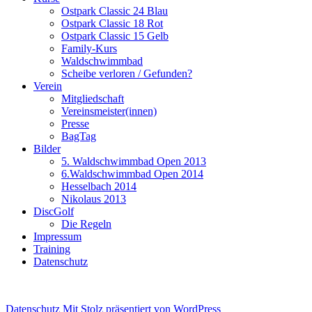
Ostpark Classic 24 Blau
Ostpark Classic 18 Rot
Ostpark Classic 15 Gelb
Family-Kurs
Waldschwimmbad
Scheibe verloren / Gefunden?
Verein
Mitgliedschaft
Vereinsmeister(innen)
Presse
BagTag
Bilder
5. Waldschwimmbad Open 2013
6.Waldschwimmbad Open 2014
Hesselbach 2014
Nikolaus 2013
DiscGolf
Die Regeln
Impressum
Training
Datenschutz
Datenschutz
Mit Stolz präsentiert von WordPress