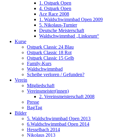
1. Ostpark Open
4. Ostpark Open
Ace Race 2008
1. Waldschwimmbad Open 2009
5. Nikolaus-Turnier
Deutsche Meisterschaft
Waldschwimmbad „Linksrum“
Kurse
Ostpark Classic 24 Blau
Ostpark Classic 18 Rot
Ostpark Classic 15 Gelb
Family-Kurs
Waldschwimmbad
Scheibe verloren / Gefunden?
Verein
Mitgliedschaft
Vereinsmeister(innen)
2. Vereinsmeisterschaft 2008
Presse
BagTag
Bilder
5. Waldschwimmbad Open 2013
6.Waldschwimmbad Open 2014
Hesselbach 2014
Nikolaus 2013