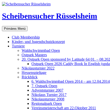
Scheibensucher Rüsselsheim
Suchen
Zum
Primäres Menü
Inhalt
springen
Club Membership
Kinder- und Jugendschutzkonzept
Turniere
Waldschwimmbad Open
Ostpark Masters
20. Ostpark Open sponsored by Latitude 64 01. – 08.20
Ostpark Open 2026 Caddy Book In English (update
Nikolausturnier 2022
Hessenspieltage
Rückblick
6. Waldschwimmbad Open 2014 – am 12.04.2014
7. Ostpark Open
Adventsturnier 2007
Nikolaus Turnier 2017
Nikolausturnier 2008
Regionalpark Open
Vereinsmeisterschaft am 22.Oktober 2011