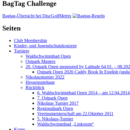
BagTag Challenge
Bagtag-Übersicht bei DiscGolfMetrix
Seiten
Club Membership
Kinder- und Jugendschutzkonzept
Turniere
Waldschwimmbad Open
Ostpark Masters
20. Ostpark Open sponsored by Latitude 64 01. – 08.20
Ostpark Open 2026 Caddy Book In English (update
Nikolausturnier 2022
Hessenspieltage
Rückblick
6. Waldschwimmbad Open 2014 – am 12.04.2014
7. Ostpark Open
Nikolaus Turnier 2017
Regionalpark Open
Vereinsmeisterschaft am 22.Oktober 2011
5. Nikolaus-Turnier
Waldschwimmbad „Linksrum“
Kurse