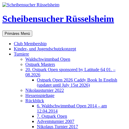
Scheibensucher Rüsselsheim
Suchen
Zum
Primäres Menü
Inhalt
springen
Club Membership
Kinder- und Jugendschutzkonzept
Turniere
Waldschwimmbad Open
Ostpark Masters
20. Ostpark Open sponsored by Latitude 64 01. –
08.2026
Ostpark Open 2026 Caddy Book In English
(updatet until July 15st 2026)
Nikolausturnier 2022
Hessenspieltage
Rückblick
6. Waldschwimmbad Open 2014 – am
12.04.2014
7. Ostpark Open
Adventsturnier 2007
Nikolaus Turnier 2017