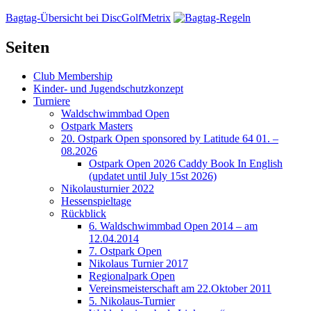
Bagtag-Übersicht bei DiscGolfMetrix
Seiten
Club Membership
Kinder- und Jugendschutzkonzept
Turniere
Waldschwimmbad Open
Ostpark Masters
20. Ostpark Open sponsored by Latitude 64 01. –
08.2026
Ostpark Open 2026 Caddy Book In English
(updatet until July 15st 2026)
Nikolausturnier 2022
Hessenspieltage
Rückblick
6. Waldschwimmbad Open 2014 – am
12.04.2014
7. Ostpark Open
Nikolaus Turnier 2017
Regionalpark Open
Vereinsmeisterschaft am 22.Oktober 2011
5. Nikolaus-Turnier