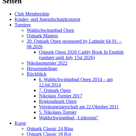
Seiten
Club Membership
Kinder- und Jugendschutzkonzept
Turniere
Waldschwimmbad Open
Ostpark Masters
20. Ostpark Open sponsored by Latitude 64 01. –
08.2026
Ostpark Open 2026 Caddy Book In English
(updatet until July 15st 2026)
Nikolausturnier 2022
Hessenspieltage
Rückblick
6. Waldschwimmbad Open 2014 – am
12.04.2014
7. Ostpark Open
Nikolaus Turnier 2017
Regionalpark Open
Vereinsmeisterschaft am 22.Oktober 2011
5. Nikolaus-Turnier
Waldschwimmbad „Linksrum“
Kurse
Ostpark Classic 24 Blau
Ostpark Classic 18 Rot