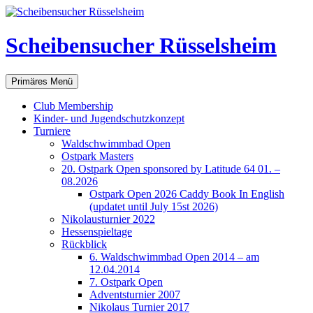
Scheibensucher Rüsselsheim
Suchen
Zum
Primäres Menü
Inhalt
springen
Club Membership
Kinder- und Jugendschutzkonzept
Turniere
Waldschwimmbad Open
Ostpark Masters
20. Ostpark Open sponsored by Latitude 64 01. –
08.2026
Ostpark Open 2026 Caddy Book In English
(updatet until July 15st 2026)
Nikolausturnier 2022
Hessenspieltage
Rückblick
6. Waldschwimmbad Open 2014 – am
12.04.2014
7. Ostpark Open
Adventsturnier 2007
Nikolaus Turnier 2017