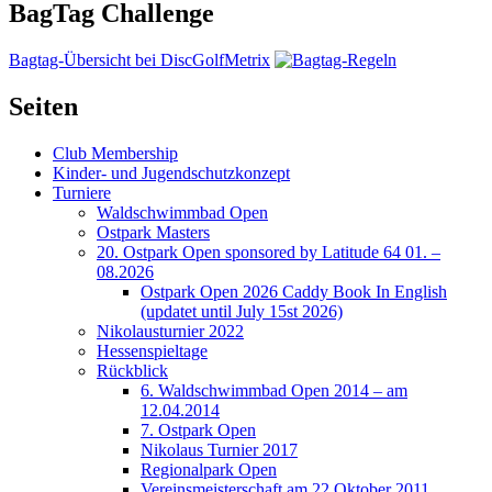
BagTag Challenge
Bagtag-Übersicht bei DiscGolfMetrix
Seiten
Club Membership
Kinder- und Jugendschutzkonzept
Turniere
Waldschwimmbad Open
Ostpark Masters
20. Ostpark Open sponsored by Latitude 64 01. –
08.2026
Ostpark Open 2026 Caddy Book In English
(updatet until July 15st 2026)
Nikolausturnier 2022
Hessenspieltage
Rückblick
6. Waldschwimmbad Open 2014 – am
12.04.2014
7. Ostpark Open
Nikolaus Turnier 2017
Regionalpark Open
Vereinsmeisterschaft am 22.Oktober 2011