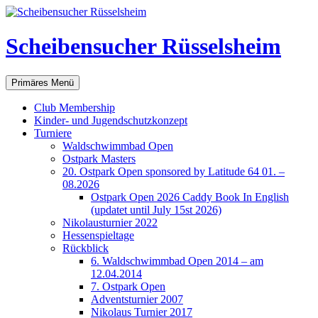
Scheibensucher Rüsselsheim
Suchen
Zum
Primäres Menü
Inhalt
springen
Club Membership
Kinder- und Jugendschutzkonzept
Turniere
Waldschwimmbad Open
Ostpark Masters
20. Ostpark Open sponsored by Latitude 64 01. –
08.2026
Ostpark Open 2026 Caddy Book In English
(updatet until July 15st 2026)
Nikolausturnier 2022
Hessenspieltage
Rückblick
6. Waldschwimmbad Open 2014 – am
12.04.2014
7. Ostpark Open
Adventsturnier 2007
Nikolaus Turnier 2017