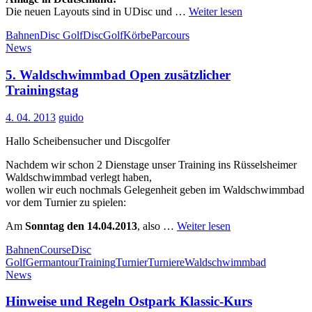
Die neuen Layouts sind in UDisc und …
Weiter lesen
Bahnen
Disc Golf
DiscGolf
Körbe
Parcours
News
5. Waldschwimmbad Open zusätzlicher
Trainingstag
4. 04. 2013
guido
Hallo Scheibensucher und Discgolfer
Nachdem wir schon 2 Dienstage unser Training ins Rüsselsheimer
Waldschwimmbad verlegt haben,
wollen wir euch nochmals Gelegenheit geben im Waldschwimmbad
vor dem Turnier zu spielen:
Am
Sonntag den 14.04.2013
, also …
Weiter lesen
Bahnen
Course
Disc
Golf
Germantour
Training
Turnier
Turniere
Waldschwimmbad
News
Hinweise und Regeln Ostpark Klassic-Kurs