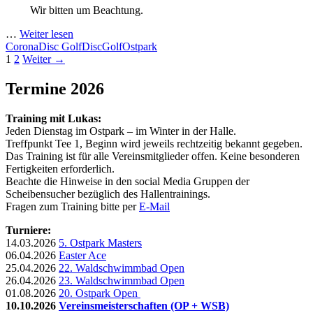
Wir bitten um Beachtung.
…
Weiter lesen
Corona
Disc Golf
DiscGolf
Ostpark
Beitragsnavigation
1
2
Weiter →
Termine 2026
Training mit Lukas:
Jeden Dienstag im Ostpark – im Winter in der Halle.
Treffpunkt Tee 1, Beginn wird jeweils rechtzeitig bekannt gegeben.
Das Training ist für alle Vereinsmitglieder offen. Keine besonderen
Fertigkeiten erforderlich.
Beachte die Hinweise in den social Media Gruppen der
Scheibensucher bezüglich des Hallentrainings.
Fragen zum Training bitte per
E-Mail
Turniere:
14.03.2026
5. Ostpark Masters
06.04.2026
Easter Ace
25.04.2026
22. Waldschwimmbad Open
26.04.2026
23. Waldschwimmbad Open
01.08.2026
20. Ostpark Open
10.10.2026
Vereinsmeisterschaften (OP + WSB)