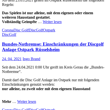
Ab dem 23.05.2021 gelten im Ostpark Rüsselsheim die folgenden
Regeln:
Das Spielen ist nur alleine, mit dem eigenen oder einem
weiteren Hausstand gestattet
.
Vollständig Geimpfte
…
Weiter lesen
Corona
Disc Golf
DiscGolf
Ostpark
DiscGolf
Bundes-Notbremse: Einschränkungen der Discgolf
Anlage Ostpark Rüsselsheim
24. 04. 2021
Ingo Brand
Seit dem 24.04.2021 0:00 Uhr greift im Kreis Gerau die „Bundes-
Notbremse“.
Damit darf die Disc Golf Anlage im Ostpark nur mit folgenden
Einschränkungen genutzt werden:
nur alleine, zu zweit oder mit dem eigenen Hausstand
Mehr
…
Weiter lesen
Corona
Disc Golf
DiscGolf
Ostpark