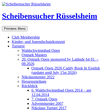
Scheibensucher Rüsselsheim
Suchen
Zum
Primäres Menü
Inhalt
springen
Club Membership
Kinder- und Jugendschutzkonzept
Turniere
Waldschwimmbad Open
Ostpark Masters
20. Ostpark Open sponsored by Latitude 64 01. –
08.2026
Ostpark Open 2026 Caddy Book In English
(updatet until July 15st 2026)
Nikolausturnier 2022
Hessenspieltage
Rückblick
6. Waldschwimmbad Open 2014 – am
12.04.2014
7. Ostpark Open
Adventsturnier 2007
Nikolaus Turnier 2017