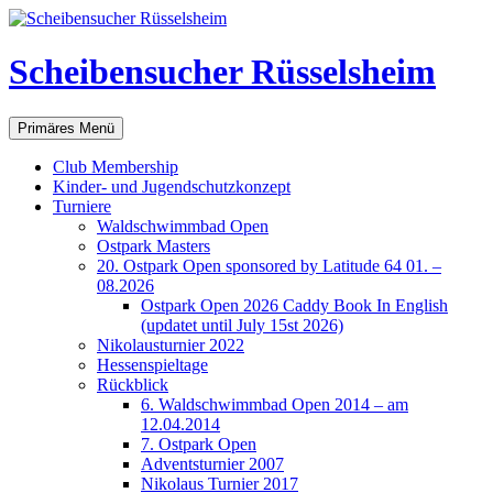
Scheibensucher Rüsselsheim
Suchen
Zum
Primäres Menü
Inhalt
springen
Club Membership
Kinder- und Jugendschutzkonzept
Turniere
Waldschwimmbad Open
Ostpark Masters
20. Ostpark Open sponsored by Latitude 64 01. –
08.2026
Ostpark Open 2026 Caddy Book In English
(updatet until July 15st 2026)
Nikolausturnier 2022
Hessenspieltage
Rückblick
6. Waldschwimmbad Open 2014 – am
12.04.2014
7. Ostpark Open
Adventsturnier 2007
Nikolaus Turnier 2017