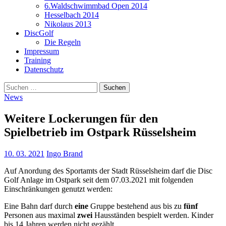
6.Waldschwimmbad Open 2014
Hesselbach 2014
Nikolaus 2013
DiscGolf
Die Regeln
Impressum
Training
Datenschutz
Suchen
nach:
News
Weitere Lockerungen für den
Spielbetrieb im Ostpark Rüsselsheim
10. 03. 2021
Ingo Brand
Auf Anordung des Sportamts der Stadt Rüsselsheim darf die Disc
Golf Anlage im Ostpark seit dem 07.03.2021 mit folgenden
Einschränkungen genutzt werden:
Eine Bahn darf durch
eine
Gruppe bestehend aus bis zu
fünf
Personen aus maximal
zwei
Hausständen bespielt werden. Kinder
bis 14 Jahren werden nicht gezählt.