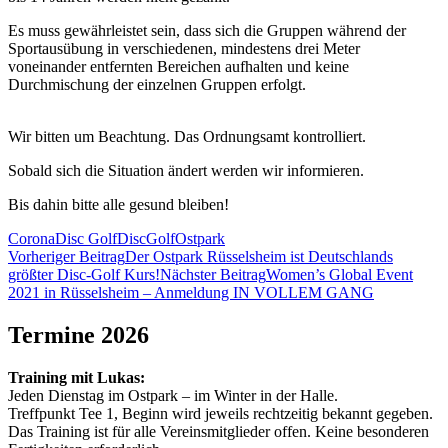
Es muss gewährleistet sein, dass sich die Gruppen während der
Sportausübung in verschiedenen, mindestens drei Meter
voneinander entfernten Bereichen aufhalten und keine
Durchmischung der einzelnen Gruppen erfolgt.
Wir bitten um Beachtung. Das Ordnungsamt kontrolliert.
Sobald sich die Situation ändert werden wir informieren.
Bis dahin bitte alle gesund bleiben!
Corona
Disc Golf
DiscGolf
Ostpark
Beitragsnavigation
Vorheriger Beitrag
Der Ostpark Rüsselsheim ist Deutschlands
größter Disc-Golf Kurs!
Nächster Beitrag
Women’s Global Event
2021 in Rüsselsheim – Anmeldung IN VOLLEM GANG
Termine 2026
Training mit Lukas:
Jeden Dienstag im Ostpark – im Winter in der Halle.
Treffpunkt Tee 1, Beginn wird jeweils rechtzeitig bekannt gegeben.
Das Training ist für alle Vereinsmitglieder offen. Keine besonderen