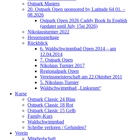
Ostpark Masters
20. Ostpark Open sponsored by Latitude 64 01. –
08.2026
Ostpark Open 2026 Caddy Book In English
(updatet until July 15st 2026)
Nikolausturnier 2022
Hessenspieltage
Rückblick
6. Waldschwimmbad Open 2014 – am
12.04.2014
7. Ostpark Open
Nikolaus Turnier 2017
Regionalpark Open
Vereinsmeisterschaft am 22.Oktober 2011
5. Nikolaus-Turnier
Waldschwimmbad „Linksrum“
Kurse
Ostpark Classic 24 Blau
Ostpark Classic 18 Rot
Ostpark Classic 15 Gelb
Family-Kurs
Waldschwimmbad
Scheibe verloren / Gefunden?
Verein
Mitgliedschaft