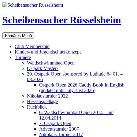
Scheibensucher Rüsselsheim
Suchen
Zum
Primäres Menü
Inhalt
springen
Club Membership
Kinder- und Jugendschutzkonzept
Turniere
Waldschwimmbad Open
Ostpark Masters
20. Ostpark Open sponsored by Latitude 64 01. –
08.2026
Ostpark Open 2026 Caddy Book In English
(updatet until July 15st 2026)
Nikolausturnier 2022
Hessenspieltage
Rückblick
6. Waldschwimmbad Open 2014 – am
12.04.2014
7. Ostpark Open
Adventsturnier 2007
Nikolaus Turnier 2017