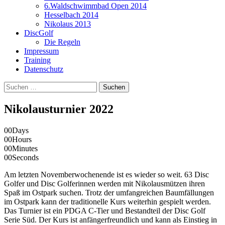
6.Waldschwimmbad Open 2014
Hesselbach 2014
Nikolaus 2013
DiscGolf
Die Regeln
Impressum
Training
Datenschutz
Suchen
nach:
Nikolausturnier 2022
00
Days
00
Hours
00
Minutes
00
Seconds
Am letzten Novemberwochenende ist es wieder so weit. 63 Disc
Golfer und Disc Golferinnen werden mit Nikolausmützen ihren
Spaß im Ostpark suchen. Trotz der umfangreichen Baumfällungen
im Ostpark kann der traditionelle Kurs weiterhin gespielt werden.
Das Turnier ist ein PDGA C-Tier und Bestandteil der Disc Golf
Serie Süd. Der Kurs ist anfängerfreundlich und kann als Einstieg in