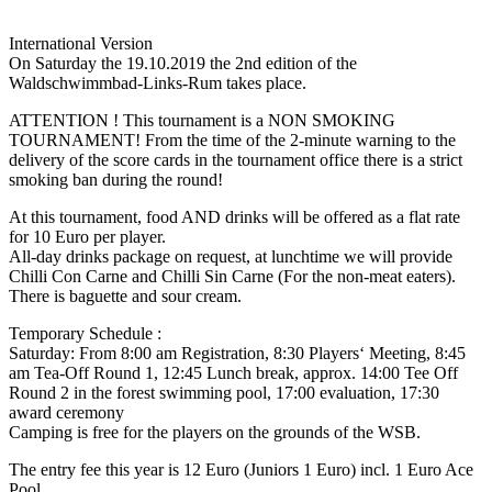
International Version
On Saturday the 19.10.2019 the 2nd edition of the
Waldschwimmbad-Links-Rum takes place.
ATTENTION ! This tournament is a NON SMOKING
TOURNAMENT! From the time of the 2-minute warning to the
delivery of the score cards in the tournament office there is a strict
smoking ban during the round!
At this tournament, food AND drinks will be offered as a flat rate
for 10 Euro per player.
All-day drinks package on request, at lunchtime we will provide
Chilli Con Carne and Chilli Sin Carne (For the non-meat eaters).
There is baguette and sour cream.
Temporary Schedule :
Saturday: From 8:00 am Registration, 8:30 Players‘ Meeting, 8:45
am Tea-Off Round 1, 12:45 Lunch break, approx. 14:00 Tee Off
Round 2 in the forest swimming pool, 17:00 evaluation, 17:30
award ceremony
Camping is free for the players on the grounds of the WSB.
The entry fee this year is 12 Euro (Juniors 1 Euro) incl. 1 Euro Ace
Pool.