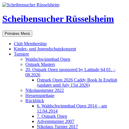
Scheibensucher Rüsselsheim
Suchen
Zum
Primäres Menü
Inhalt
springen
Club Membership
Kinder- und Jugendschutzkonzept
Turniere
Waldschwimmbad Open
Ostpark Masters
20. Ostpark Open sponsored by Latitude 64 01. –
08.2026
Ostpark Open 2026 Caddy Book In English
(updatet until July 15st 2026)
Nikolausturnier 2022
Hessenspieltage
Rückblick
6. Waldschwimmbad Open 2014 – am
12.04.2014
7. Ostpark Open
Adventsturnier 2007
Nikolaus Turnier 2017