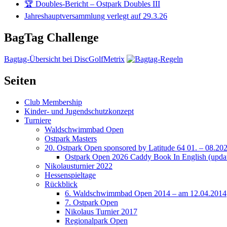
🏆 Doubles-Bericht – Ostpark Doubles III
Jahreshauptversammlung verlegt auf 29.3.26
BagTag Challenge
Bagtag-Übersicht bei DiscGolfMetrix
Seiten
Club Membership
Kinder- und Jugendschutzkonzept
Turniere
Waldschwimmbad Open
Ostpark Masters
20. Ostpark Open sponsored by Latitude 64 01. – 08.20
Ostpark Open 2026 Caddy Book In English (update
Nikolausturnier 2022
Hessenspieltage
Rückblick
6. Waldschwimmbad Open 2014 – am 12.04.2014
7. Ostpark Open
Nikolaus Turnier 2017
Regionalpark Open