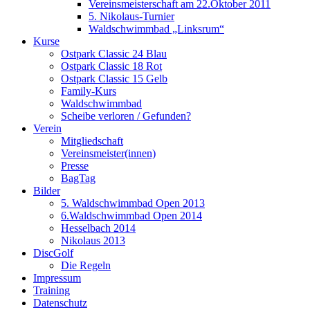
Vereinsmeisterschaft am 22.Oktober 2011
5. Nikolaus-Turnier
Waldschwimmbad „Linksrum“
Kurse
Ostpark Classic 24 Blau
Ostpark Classic 18 Rot
Ostpark Classic 15 Gelb
Family-Kurs
Waldschwimmbad
Scheibe verloren / Gefunden?
Verein
Mitgliedschaft
Vereinsmeister(innen)
Presse
BagTag
Bilder
5. Waldschwimmbad Open 2013
6.Waldschwimmbad Open 2014
Hesselbach 2014
Nikolaus 2013
DiscGolf
Die Regeln
Impressum
Training
Datenschutz