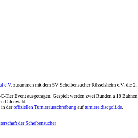
al e.V.
zusammen mit dem SV Scheibensucher Rüsselsheim e.V. die 2. 
C-Tier Event ausgetragen. Gespielt werden zwei Runden á 18 Bahnen a
nen Odenwald.
 in der
offiziellen Turnierausschreibung
auf
tur
niere.discgolf.de
.
terschaft der Scheibensucher