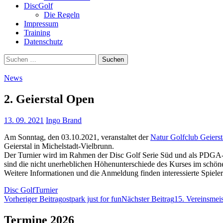
DiscGolf
Die Regeln
Impressum
Training
Datenschutz
Suchen
nach:
News
2. Geierstal Open
13. 09. 2021
Ingo Brand
Am Sonntag, den 03.10.2021, veranstaltet der
Natur Golfclub Geierst
Geierstal in Michelstadt-Vielbrunn.
Der Turnier wird im Rahmen der Disc Golf Serie Süd und als PDGA-
sind die nicht unerheblichen Höhenunterschiede des Kurses im schö
Weitere Informationen und die Anmeldung finden interessierte Spieler
Disc Golf
Turnier
Beitragsnavigation
Vorheriger Beitrag
ostpark just for fun
Nächster Beitrag
15. Vereinsmeis
Termine 2026