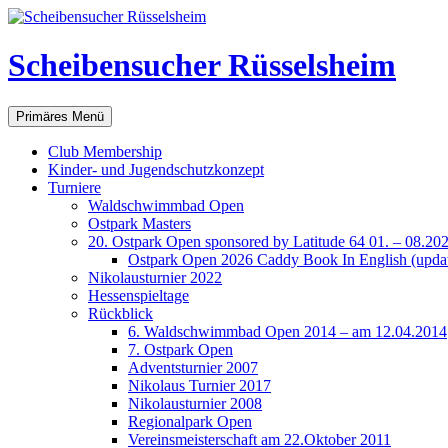
Scheibensucher Rüsselsheim
Suchen
Zum
Primäres Menü
Inhalt
springen
Club Membership
Kinder- und Jugendschutzkonzept
Turniere
Waldschwimmbad Open
Ostpark Masters
20. Ostpark Open sponsored by Latitude 64 01. – 08.20
Ostpark Open 2026 Caddy Book In English (update
Nikolausturnier 2022
Hessenspieltage
Rückblick
6. Waldschwimmbad Open 2014 – am 12.04.2014
7. Ostpark Open
Adventsturnier 2007
Nikolaus Turnier 2017
Nikolausturnier 2008
Regionalpark Open
Vereinsmeisterschaft am 22.Oktober 2011