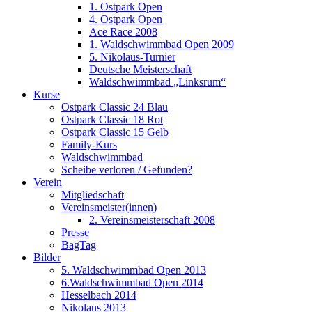
1. Ostpark Open
4. Ostpark Open
Ace Race 2008
1. Waldschwimmbad Open 2009
5. Nikolaus-Turnier
Deutsche Meisterschaft
Waldschwimmbad „Linksrum“
Kurse
Ostpark Classic 24 Blau
Ostpark Classic 18 Rot
Ostpark Classic 15 Gelb
Family-Kurs
Waldschwimmbad
Scheibe verloren / Gefunden?
Verein
Mitgliedschaft
Vereinsmeister(innen)
2. Vereinsmeisterschaft 2008
Presse
BagTag
Bilder
5. Waldschwimmbad Open 2013
6.Waldschwimmbad Open 2014
Hesselbach 2014
Nikolaus 2013