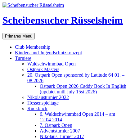
Scheibensucher Rüsselsheim
Suchen
Zum
Primäres Menü
Inhalt
springen
Club Membership
Kinder- und Jugendschutzkonzept
Turniere
Waldschwimmbad Open
Ostpark Masters
20. Ostpark Open sponsored by Latitude 64 01. –
08.2026
Ostpark Open 2026 Caddy Book In English
(updatet until July 15st 2026)
Nikolausturnier 2022
Hessenspieltage
Rückblick
6. Waldschwimmbad Open 2014 – am
12.04.2014
7. Ostpark Open
Adventsturnier 2007
Nikolaus Turnier 2017