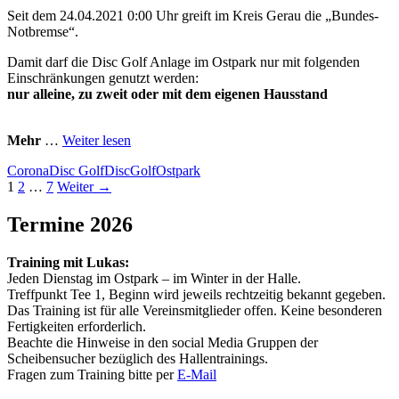
Seit dem 24.04.2021 0:00 Uhr greift im Kreis Gerau die „Bundes-
Notbremse“.
Damit darf die Disc Golf Anlage im Ostpark nur mit folgenden
Einschränkungen genutzt werden:
nur alleine, zu zweit oder mit dem eigenen Hausstand
Mehr
…
Weiter lesen
Corona
Disc Golf
DiscGolf
Ostpark
Beitragsnavigation
1
2
…
7
Weiter →
Termine 2026
Training mit Lukas:
Jeden Dienstag im Ostpark – im Winter in der Halle.
Treffpunkt Tee 1, Beginn wird jeweils rechtzeitig bekannt gegeben.
Das Training ist für alle Vereinsmitglieder offen. Keine besonderen
Fertigkeiten erforderlich.
Beachte die Hinweise in den social Media Gruppen der
Scheibensucher bezüglich des Hallentrainings.
Fragen zum Training bitte per
E-Mail