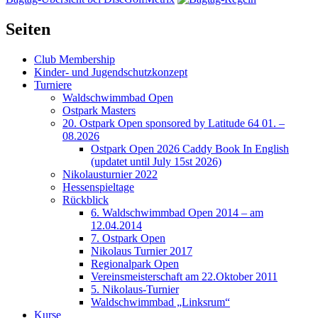
Seiten
Club Membership
Kinder- und Jugendschutzkonzept
Turniere
Waldschwimmbad Open
Ostpark Masters
20. Ostpark Open sponsored by Latitude 64 01. –
08.2026
Ostpark Open 2026 Caddy Book In English
(updatet until July 15st 2026)
Nikolausturnier 2022
Hessenspieltage
Rückblick
6. Waldschwimmbad Open 2014 – am
12.04.2014
7. Ostpark Open
Nikolaus Turnier 2017
Regionalpark Open
Vereinsmeisterschaft am 22.Oktober 2011
5. Nikolaus-Turnier
Waldschwimmbad „Linksrum“
Kurse