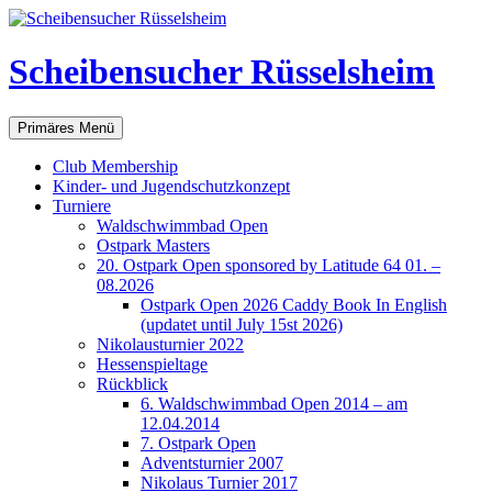
Scheibensucher Rüsselsheim
Suchen
Zum
Primäres Menü
Inhalt
springen
Club Membership
Kinder- und Jugendschutzkonzept
Turniere
Waldschwimmbad Open
Ostpark Masters
20. Ostpark Open sponsored by Latitude 64 01. –
08.2026
Ostpark Open 2026 Caddy Book In English
(updatet until July 15st 2026)
Nikolausturnier 2022
Hessenspieltage
Rückblick
6. Waldschwimmbad Open 2014 – am
12.04.2014
7. Ostpark Open
Adventsturnier 2007
Nikolaus Turnier 2017