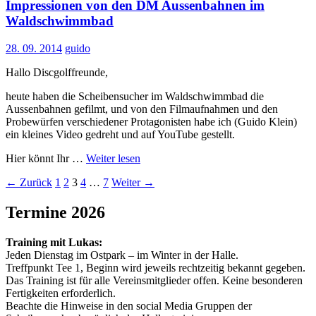
Impressionen von den DM Aussenbahnen im
Waldschwimmbad
28. 09. 2014
guido
Hallo Discgolffreunde,
heute haben die Scheibensucher im Waldschwimmbad die
Aussenbahnen gefilmt, und von den Filmaufnahmen und den
Probewürfen verschiedener Protagonisten habe ich (Guido Klein)
ein kleines Video gedreht und auf YouTube gestellt.
Hier könnt Ihr …
Weiter lesen
Beitragsnavigation
← Zurück
1
2
3
4
…
7
Weiter →
Termine 2026
Training mit Lukas:
Jeden Dienstag im Ostpark – im Winter in der Halle.
Treffpunkt Tee 1, Beginn wird jeweils rechtzeitig bekannt gegeben.
Das Training ist für alle Vereinsmitglieder offen. Keine besonderen
Fertigkeiten erforderlich.
Beachte die Hinweise in den social Media Gruppen der