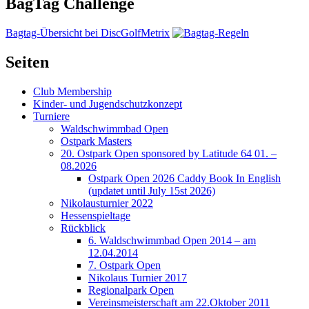
BagTag Challenge
Bagtag-Übersicht bei DiscGolfMetrix
Seiten
Club Membership
Kinder- und Jugendschutzkonzept
Turniere
Waldschwimmbad Open
Ostpark Masters
20. Ostpark Open sponsored by Latitude 64 01. –
08.2026
Ostpark Open 2026 Caddy Book In English
(updatet until July 15st 2026)
Nikolausturnier 2022
Hessenspieltage
Rückblick
6. Waldschwimmbad Open 2014 – am
12.04.2014
7. Ostpark Open
Nikolaus Turnier 2017
Regionalpark Open
Vereinsmeisterschaft am 22.Oktober 2011