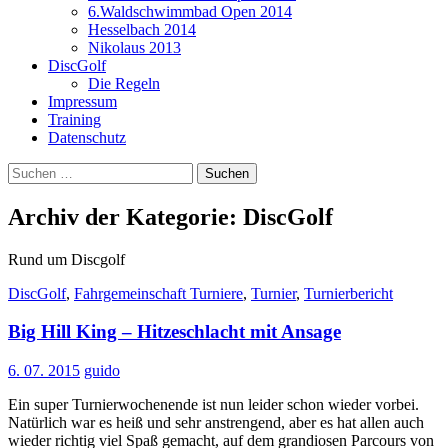
6.Waldschwimmbad Open 2014
Hesselbach 2014
Nikolaus 2013
DiscGolf
Die Regeln
Impressum
Training
Datenschutz
Suchen
nach:
Archiv der Kategorie: DiscGolf
Rund um Discgolf
DiscGolf
,
Fahrgemeinschaft Turniere
,
Turnier
,
Turnierbericht
Big Hill King – Hitzeschlacht mit Ansage
6. 07. 2015
guido
Ein super Turnierwochenende ist nun leider schon wieder vorbei.
Natürlich war es heiß und sehr anstrengend, aber es hat allen auch
wieder richtig viel Spaß gemacht, auf dem grandiosen Parcours von