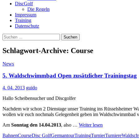
DiscGolf
Die Regeln
Impressum
Training
Datenschutz
Suchen
nach:
Schlagwort-Archive: Course
News
5. Waldschwimmbad Open zusätzlicher Trainingstag
4. 04. 2013
guido
Hallo Scheibensucher und Discgolfer
Nachdem wir schon 2 Dienstage unser Training ins Rüsselsheimer W
wollen wir euch nochmals Gelegenheit geben im Waldschwimmbad vo
Am
Sonntag den 14.04.2013
, also …
Weiter lesen
Bahnen
Course
Disc Golf
Germantour
Training
Turnier
Turniere
Waldsc