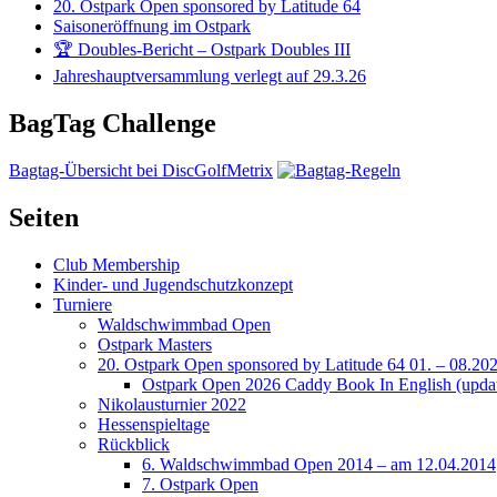
20. Ostpark Open sponsored by Latitude 64
Saisoneröffnung im Ostpark
🏆 Doubles-Bericht – Ostpark Doubles III
Jahreshauptversammlung verlegt auf 29.3.26
BagTag Challenge
Bagtag-Übersicht bei DiscGolfMetrix
Seiten
Club Membership
Kinder- und Jugendschutzkonzept
Turniere
Waldschwimmbad Open
Ostpark Masters
20. Ostpark Open sponsored by Latitude 64 01. – 08.20
Ostpark Open 2026 Caddy Book In English (update
Nikolausturnier 2022
Hessenspieltage
Rückblick
6. Waldschwimmbad Open 2014 – am 12.04.2014
7. Ostpark Open