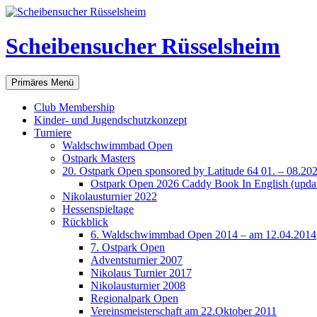
Scheibensucher Rüsselsheim
Suchen
Zum
Primäres Menü
Inhalt
springen
Club Membership
Kinder- und Jugendschutzkonzept
Turniere
Waldschwimmbad Open
Ostpark Masters
20. Ostpark Open sponsored by Latitude 64 01. – 08.20
Ostpark Open 2026 Caddy Book In English (update
Nikolausturnier 2022
Hessenspieltage
Rückblick
6. Waldschwimmbad Open 2014 – am 12.04.2014
7. Ostpark Open
Adventsturnier 2007
Nikolaus Turnier 2017
Nikolausturnier 2008
Regionalpark Open
Vereinsmeisterschaft am 22.Oktober 2011