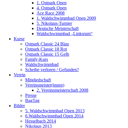
1. Ostpark Open
4. Ostpark Open
Ace Race 2008
1. Waldschwimmbad Open 2009
5. Nikolaus-Turnier
Deutsche Meisterschaft
Waldschwimmbad „Linksrum“
Kurse
Ostpark Classic 24 Blau
Ostpark Classic 18 Rot
Ostpark Classic 15 Gelb
Family-Kurs
Waldschwimmbad
Scheibe verloren / Gefunden?
Verein
Mitgliedschaft
Vereinsmeister(innen)
2. Vereinsmeisterschaft 2008
Presse
BagTag
Bilder
5. Waldschwimmbad Open 2013
6.Waldschwimmbad Open 2014
Hesselbach 2014
Nikolaus 2013