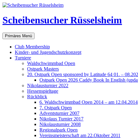
Scheibensucher Rüsselsheim
Suchen
Zum
Primäres Menü
Inhalt
springen
Club Membership
Kinder- und Jugendschutzkonzept
Turniere
Waldschwimmbad Open
Ostpark Masters
20. Ostpark Open sponsored by Latitude 64 01. – 08.20
Ostpark Open 2026 Caddy Book In English (update
Nikolausturnier 2022
Hessenspieltage
Rückblick
6. Waldschwimmbad Open 2014 – am 12.04.2014
7. Ostpark Open
Adventsturnier 2007
Nikolaus Turnier 2017
Nikolausturnier 2008
Regionalpark Open
Vereinsmeisterschaft am 22.Oktober 2011