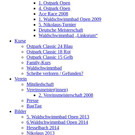
1. Ostpark Open
4. Ostpark Open
Ace Race 2008
1. Waldschwimmbad Open 2009
5. Nikolaus-Turnier
Deutsche Meisterschaft
Waldschwimmbad „Linksrum“
Kurse
Ostpark Classic 24 Blau
Ostpark Classic 18 Rot
Ostpark Classic 15 Gelb
Family-Kurs
Waldschwimmbad
Scheibe verloren / Gefunden?
Verein
Mitgliedschaft
Vereinsmeister(innen)
2. Vereinsmeisterschaft 2008
Presse
BagTag
Bilder
5. Waldschwimmbad Open 2013
6.Waldschwimmbad Open 2014
Hesselbach 2014
Nikolaus 2013