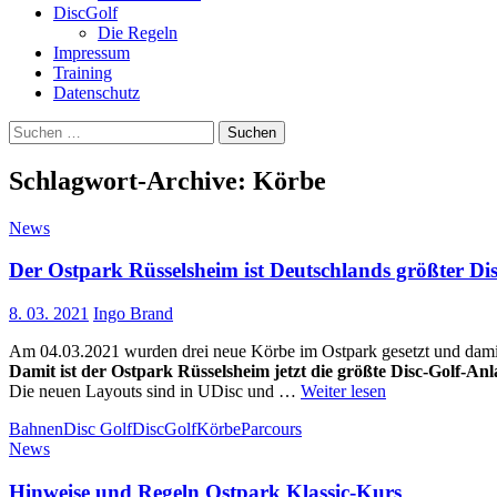
DiscGolf
Die Regeln
Impressum
Training
Datenschutz
Suchen
nach:
Schlagwort-Archive: Körbe
News
Der Ostpark Rüsselsheim ist Deutschlands größter Di
8. 03. 2021
Ingo Brand
Am 04.03.2021 wurden drei neue Körbe im Ostpark gesetzt und damit
Damit ist der Ostpark Rüsselsheim jetzt die größte Disc-Golf-An
Die neuen Layouts sind in UDisc und …
Weiter lesen
Bahnen
Disc Golf
DiscGolf
Körbe
Parcours
News
Hinweise und Regeln Ostpark Klassic-Kurs