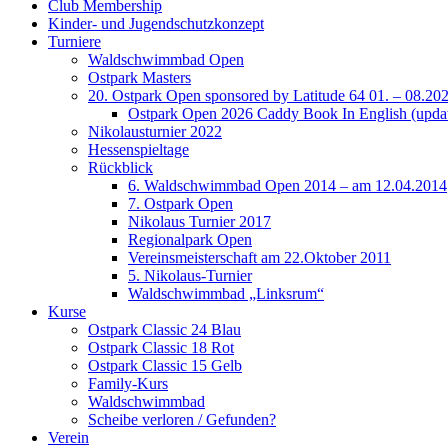
Club Membership
Kinder- und Jugendschutzkonzept
Turniere
Waldschwimmbad Open
Ostpark Masters
20. Ostpark Open sponsored by Latitude 64 01. – 08.20
Ostpark Open 2026 Caddy Book In English (update
Nikolausturnier 2022
Hessenspieltage
Rückblick
6. Waldschwimmbad Open 2014 – am 12.04.2014
7. Ostpark Open
Nikolaus Turnier 2017
Regionalpark Open
Vereinsmeisterschaft am 22.Oktober 2011
5. Nikolaus-Turnier
Waldschwimmbad „Linksrum“
Kurse
Ostpark Classic 24 Blau
Ostpark Classic 18 Rot
Ostpark Classic 15 Gelb
Family-Kurs
Waldschwimmbad
Scheibe verloren / Gefunden?
Verein