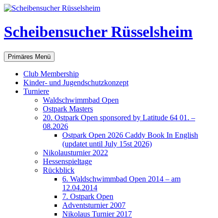
Scheibensucher Rüsselsheim
Suchen
Zum
Primäres Menü
Inhalt
springen
Club Membership
Kinder- und Jugendschutzkonzept
Turniere
Waldschwimmbad Open
Ostpark Masters
20. Ostpark Open sponsored by Latitude 64 01. –
08.2026
Ostpark Open 2026 Caddy Book In English
(updatet until July 15st 2026)
Nikolausturnier 2022
Hessenspieltage
Rückblick
6. Waldschwimmbad Open 2014 – am
12.04.2014
7. Ostpark Open
Adventsturnier 2007
Nikolaus Turnier 2017