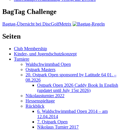
BagTag Challenge
Bagtag-Übersicht bei DiscGolfMetrix
Seiten
Club Membership
Kinder- und Jugendschutzkonzept
Turniere
Waldschwimmbad Open
Ostpark Masters
20. Ostpark Open sponsored by Latitude 64 01. –
08.2026
Ostpark Open 2026 Caddy Book In English
(updatet until July 15st 2026)
Nikolausturnier 2022
Hessenspieltage
Rückblick
6. Waldschwimmbad Open 2014 – am
12.04.2014
7. Ostpark Open
Nikolaus Turnier 2017